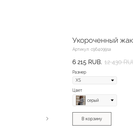
Укороченный жак
Артикул:
c964099sa
6 215
RUB.
12 430
RU
Размер
Цвет
серый
В корзину