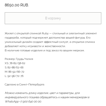
8650,00
RUB.
В корзину
Жилет с открытой спинкой Ruby — стильный и элегантный элемент
гардероба, который подчеркнет достоинства вашей фигуры. Его
уникальный дизайн создает эффектный силуэт, а открытая спинка
добавляет нотку игривости и женственности.
В наличие готовые изделия и под заказ по вашим меркам.
Размер: Грудь/талия
XS: 78-82/58-62
S: 82-88/62-66
М: 86-92/66-72
L: 92-96/72-76
Сделано в Санкт-Петербурге.
Можно изменить длину изделия, цвет и параметры, для
индивидуального пошива обращайтесь к нашим менеджерам в
WhatsApp +7 900 640 00 00.