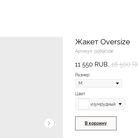
Жакет Oversize
Артикул:
j156901be
11 550
RUB.
16 500
R
Размер
Цвет
изумрудный
В корзину