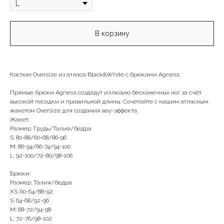
В корзину
Костюм Oversize из атласа Black&White с брюками Agness.
Прямые брюки Agness создадут иллюзию бесконечных ног за счёт
высокой посадки и правильной длины. Сочетайте с нашим атласным
жакетом Oversize для создания вау-эффекта.
Жакет:
Размер: Грудь/Талия/бедра
S: 80-88/60-68/86-96
M: 86-94/66-74/94-100
L: 92-100/72-80/98-106
Брюки:
Размер: Талия/бедра
XS: 60-64/88-92
S: 64-68/92-96
M: 68-72/94-98
L: 72-76/98-102