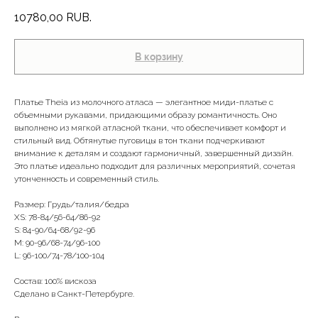
10780,00
RUB.
В корзину
Платье Theia из молочного атласа — элегантное миди-платье с
объемными рукавами, придающими образу романтичность. Оно
выполнено из мягкой атласной ткани, что обеспечивает комфорт и
стильный вид. Обтянутые пуговицы в тон ткани подчеркивают
внимание к деталям и создают гармоничный, завершенный дизайн.
Это платье идеально подходит для различных мероприятий, сочетая
утонченность и современный стиль.
Размер: Грудь/талия/бедра
XS: 78-84/56-64/86-92
S: 84-90/64-68/92-96
M: 90-96/68-74/96-100
L: 96-100/74-78/100-104
Состав: 100% вискоза
Сделано в Санкт-Петербурге.