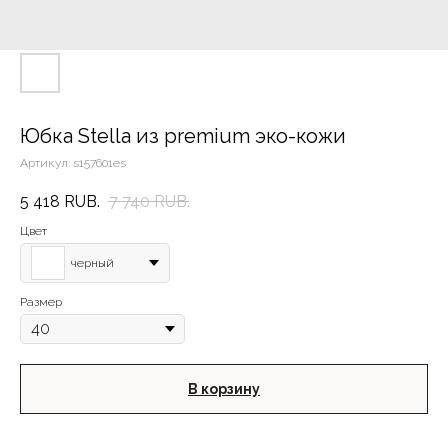
Юбка Stella из premium эко-кожи
Артикул:
s157601es
5 418
RUB.
7 740
RUB.
Цвет
черный
Размер
В корзину