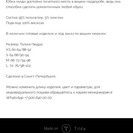
Юбка миди достойна почетного места в вашем гардеробе, ведь она
способна сделать романтичным любой образ.
Состав: 95% полиэстер, 5% эластан
Подклад: 100% вискоза
В наличии готовые изделия и под заказ по вашим меркам.
Размер: Талия/бедра
XS: 60-64/88-92
S: 64-68/90-94
M: 68-72/94-98
L: 72-76/98-102
Сделано в Санкт-Петербурге.
Можно изменить длину изделия, цвет и параметры, для
индивидуального пошива обращайтесь к нашим менеджерам в
WhatsApp +7 900 640 00 00.
Tilda
Made on