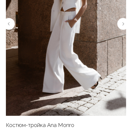
Костюм-тройка Ana Monro
Мо