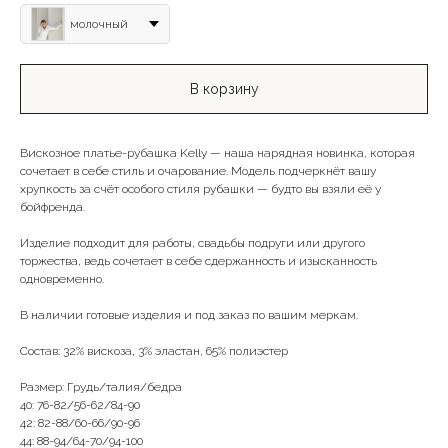
молочный
В корзину
Вискозное платье-рубашка Kelly — наша нарядная новинка, которая
сочетает в себе стиль и очарование. Модель подчеркнёт вашу
хрупкость за счёт особого стиля рубашки — будто вы взяли её у
бойфренда.
Изделие подходит для работы, свадьбы подруги или другого
торжества, ведь сочетает в себе сдержанность и изысканность
одновременно.
В наличии готовые изделия и под заказ по вашим меркам.
Состав: 32% вискоза, 3% эластан, 65% полиэстер
Размер: Грудь/талия/бедра
40: 76-82/56-62/84-90
42: 82-88/60-66/90-96
44: 88-94/64-70/94-100