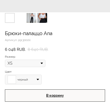
Брюки-палаццо Ana
Артикул:
p913001bl
6 048
RUB.
8 640
RUB.
Размер
Цвет
черный
В корзину