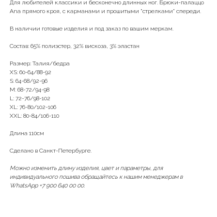
Для любителей классики и бесконечно длинных ног. Брюки-палаццо
Ana прямого кроя, с карманами и прошитыми "стрелками" спереди.
В наличии готовые изделия и под заказ по вашим меркам.
Состав: 65% полиэстер, 32% вискоза, 3% эластан
Размер: Талия/бедра
XS: 60-64/88-92
S: 64-68/92-96
M: 68-72/94-98
L: 72-76/98-102
XL: 76-80/102-106
XXL: 80-84/106-110
Длина 110см
Сделано в Санкт-Петербурге.
Можно изменить длину изделия, цвет и параметры, для
индивидуального пошива обращайтесь к нашим менеджерам в
WhatsApp +7 900 640 00 00.